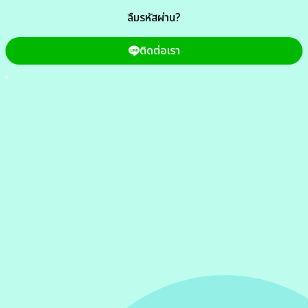
ลืมรหัสผ่าน?
ติดต่อเรา