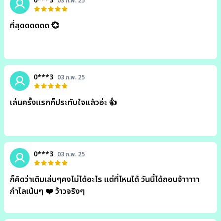
0***3
03 ก.พ. 25
ที่สุดดดดดด 💞
0***3
03 ก.พ. 25
เล่นครั้งแรกก็ประทับใจแล้วอ่ะ 👍
0***3
03 ก.พ. 25
ก็คิดว่าเติมเล่นๆคงไม่ได้อะไร แต่ที่ไหนได้ วันนี้ได้ถอนจ้าาาาา
กำไลเน้นๆ ❤️ ว้าวจริงๆ