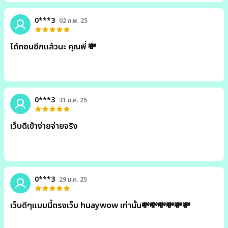
0***3
02 ก.พ. 25
ได้ถอนอีกแล้วนะ คุณพี่ 💸
0***3
31 ม.ค. 25
เว็บดีเข้าง่ายจ่ายจริง
0***3
29 ม.ค. 25
เว็บดีๆแบบนี้ตรงเว็บ huaywow เท่านั้น💸💸💸💸💸💸