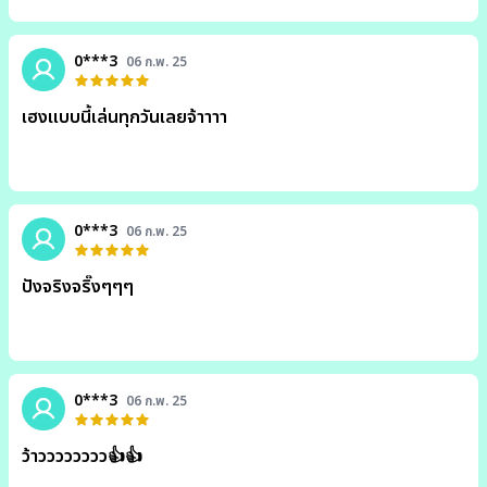
0***3
06 ก.พ. 25
เฮงแบบนี้เล่นทุกวันเลยจ้าาาา
0***3
06 ก.พ. 25
ปังจริงจริ๊งๆๆๆ
0***3
06 ก.พ. 25
ว้าวววววววว👍👍