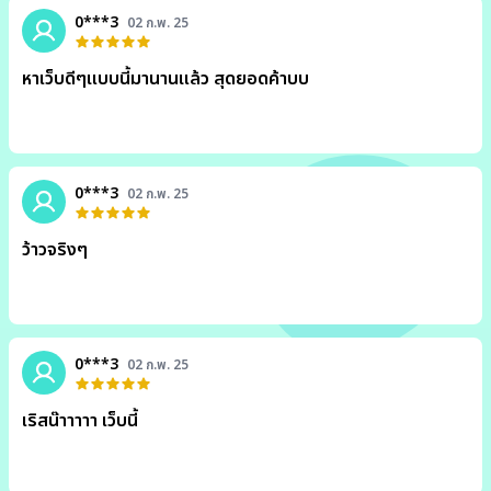
0***3
02 ก.พ. 25
หาเว็บดีๆแบบนี้มานานแล้ว สุดยอดค้าบบ
0***3
02 ก.พ. 25
ว้าวจริงๆ
0***3
02 ก.พ. 25
เริสน๊าาาาา เว็บนี้