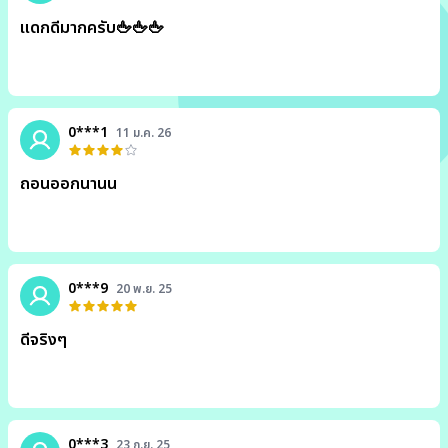
แดกดีมากครับ🖕🖕🖕
0***1
11 ม.ค. 26
ถอนออกนานน
0***9
20 พ.ย. 25
ดีจริงๆ
0***3
23 ก.ย. 25