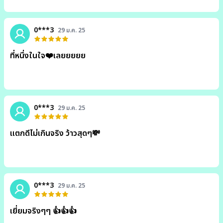
0***3
29 ม.ค. 25
ที่หนึ่งในใจ❤️เลยยยยย
0***3
29 ม.ค. 25
แตกดีไม่เกินจริง ว้าวสุดๆ💸
0***3
29 ม.ค. 25
เยี่ยมจริงๆๆ 👍👍👍