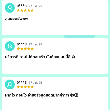
0***3
27 ม.ค. 25
สุดยอดฮัพพพ
0***3
27 ม.ค. 25
บริการดี ถามไปก็ตอบเร็ว มันต้องแบบนี้สิ 👍
0***3
27 ม.ค. 25
ฝากไว ถอนไว จ่ายจริงสุดยอดมากค่าาาา 👍👏