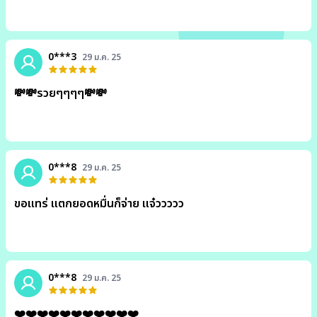
0***3
29 ม.ค. 25
💸💸รวยๆๆๆๆ💸💸
0***8
29 ม.ค. 25
ขอแทร่ แตกยอดหมื่นก็จ่าย แจ๋ววววว
0***8
29 ม.ค. 25
❤️❤️❤️❤️❤️❤️❤️❤️❤️❤️❤️