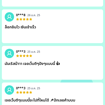
0***8
26 ม.ค. 25
ล็อกอินไว เงินเข้าเร็ว
0***3
25 ม.ค. 25
มันเริสน๊าาา เจอเว็บดีๆปังๆแบบนี้ 👍
0***3
25 ม.ค. 25
เจอเว็บดีๆแบบนี้จะไปที่ไหนได้ 📌ปักเลยค้าบบบ