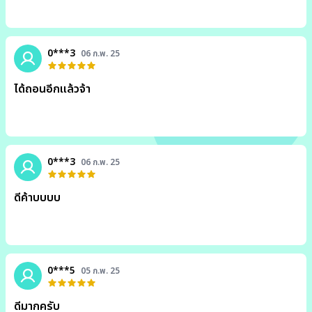
0***3
06 ก.พ. 25
ได้ถอนอีกแล้วจ้า
0***3
06 ก.พ. 25
ดีค้าบบบบ
0***5
05 ก.พ. 25
ดีมากครับ